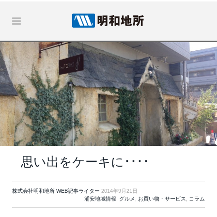
思い出をケーキに････
株式会社明和地所 WEB記事ライター
2014年9月21日
浦安地域情報
,
グルメ
,
お買い物・サービス
,
コラム