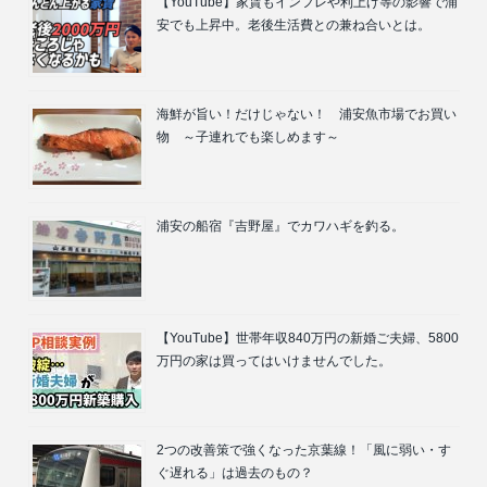
【YouTube】家賃もインフレや利上げ等の影響で浦
安でも上昇中。老後生活費との兼ね合いとは。
海鮮が旨い！だけじゃない！ 浦安魚市場でお買い
物 ～子連れでも楽しめます～
浦安の船宿『吉野屋』でカワハギを釣る。
【YouTube】世帯年収840万円の新婚ご夫婦、5800
万円の家は買ってはいけませんでした。
2つの改善策で強くなった京葉線！「風に弱い・す
ぐ遅れる」は過去のもの？