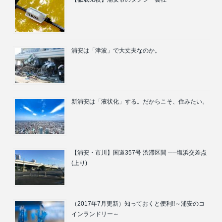
浦安は「津波」で大丈夫なのか。
新浦安は「液状化」する。だからこそ、住みたい。
【浦安・市川】国道357号 渋滞区間 ──塩浜交差点
(上り)
（2017年7月更新）知っておくと便利!!～浦安のコ
インランドリー～