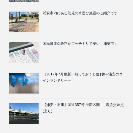
浦安市内にある幼児の水遊び施設のご紹介です
国民健康保険料がブッチギリで安い「浦安市」
（2017年7月更新）知っておくと便利!!～浦安のコ
インランドリー～
【浦安・市川】国道357号 渋滞区間 ──塩浜交差点
(上り)