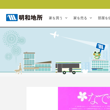
家を買う
家を売る
部屋を