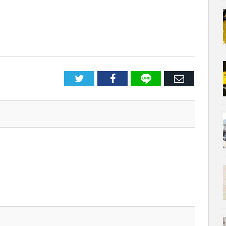
LINE
Facebook
E
メ
ー
ル