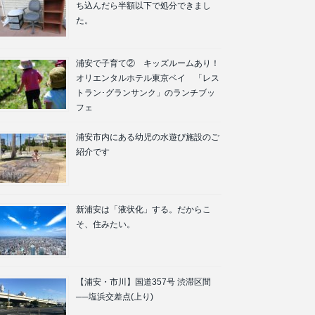
ち込んだら半額以下で処分できまし
た。
浦安で子育て② キッズルームあり！
オリエンタルホテル東京ベイ 「レス
トラン･グランサンク」のランチブッ
フェ
浦安市内にある幼児の水遊び施設のご
紹介です
新浦安は「液状化」する。だからこ
そ、住みたい。
【浦安・市川】国道357号 渋滞区間
──塩浜交差点(上り)