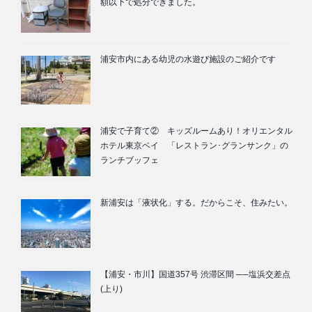
額以下で処分できました。
浦安市内にある幼児の水遊び施設のご紹介です
浦安で子育て② キッズルームあり！オリエンタル
ホテル東京ベイ 「レストラン･グランサンク」の
ランチブッフェ
新浦安は「液状化」する。だからこそ、住みたい。
【浦安・市川】国道357号 渋滞区間 ──塩浜交差点
(上り)