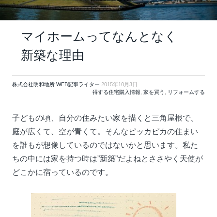
マイホームってなんとなく
新築な理由
株式会社明和地所 WEB記事ライター
2015年10月3日
得する住宅購入情報
,
家を買う
,
リフォームする
子どもの頃、自分の住みたい家を描くと三角屋根で、
庭が広くて、空が青くて。そんなピッカピカの住まい
を誰もが想像しているのではないかと思います。私た
ちの中には家を持つ時は”新築”だよねとささやく天使が
どこかに宿っているのです。