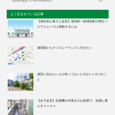
明和地所 x renovation
よく読まれている記事
【浦安初心者さん必見】浦安駅―新浦安駅の間をバ
スでスムーズに移動するには
浦安駅からディズニーランドに行きたい
浦安に住みたい人が知っておいた方がいい5つのこ
と
【女子必見】洗濯機が外置きのお部屋で、快適に暮
らすコツ３つ