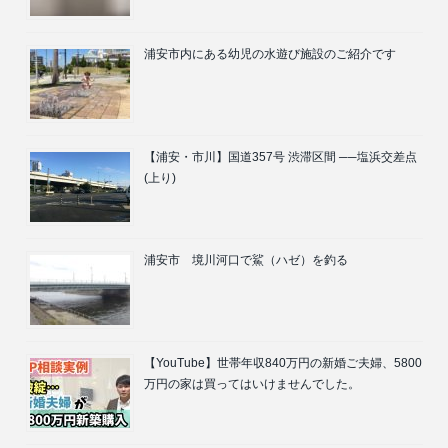
浦安市内にある幼児の水遊び施設のご紹介です
【浦安・市川】国道357号 渋滞区間 ──塩浜交差点
(上り)
浦安市 境川河口で鯊（ハゼ）を釣る
【YouTube】世帯年収840万円の新婚ご夫婦、5800
万円の家は買ってはいけませんでした。