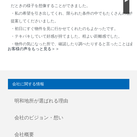
だときの様子を想像することができました。
・私の希望を引き出してくれ、限られた条件の中でもたくさんの物件
提案してくださいました。
・初日にすぐ物件を見に行かせてくれたのもよかったです。
・テキパキしていて好感が持てました。程よい距離感でした。
・物件の気になった所で、確認したり調べたりすると言ったことは必
お客様の声をもっと見る＞＞
次回に報告してくれて信頼できました。
・申込や契約の段取りをきっちりやってくれ、フォローの電話もかか
ずしてくださいました。
・日程や書類提出締切日など少し無理を言ったと思いますが、柔軟に
応してくださいました。
会社に関する情報
金森さんのお陰で好きなお部屋に決まることができました！
明和地所が選ばれる理由
いろいろとフォローしてくださり、本当にありがとうございました。
会社のビジョン・想い
会社概要