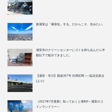
新浦安は「液状化」する。だからこそ、住みたい。
浦安市のクリーンセンターにゴミを持ち込んだら半
額以下で処分できました。
【浦安・市川】国道357号 渋滞区間 ──塩浜交差点
(上り)
（2017年7月更新）知っておくと便利!!～浦安のコ
インランドリー～