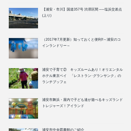
【浦安・市川】国道357号 渋滞区間 ──塩浜交差点
(上り)
（2017年7月更新）知っておくと便利!!～浦安のコ
インランドリー～
浦安で子育て② キッズルームあり！オリエンタル
ホテル東京ベイ 「レストラン･グランサンク」の
ランチブッフェ
浦安市舞浜・屋内で子ども達が遊べるキッズランド
トレジャーズ！アイランド
浦安市中央図書館のご紹介