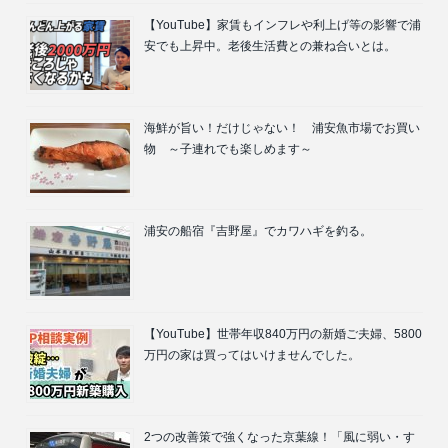
【YouTube】家賃もインフレや利上げ等の影響で浦
安でも上昇中。老後生活費との兼ね合いとは。
海鮮が旨い！だけじゃない！ 浦安魚市場でお買い
物 ～子連れでも楽しめます～
浦安の船宿『吉野屋』でカワハギを釣る。
【YouTube】世帯年収840万円の新婚ご夫婦、5800
万円の家は買ってはいけませんでした。
2つの改善策で強くなった京葉線！「風に弱い・す