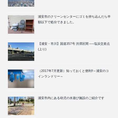
浦安市のクリーンセンターにゴミを持ち込んだら半
額以下で処分できました。
【浦安・市川】国道357号 渋滞区間 ──塩浜交差点
(上り)
（2017年7月更新）知っておくと便利!!～浦安のコ
インランドリー～
浦安市内にある幼児の水遊び施設のご紹介です