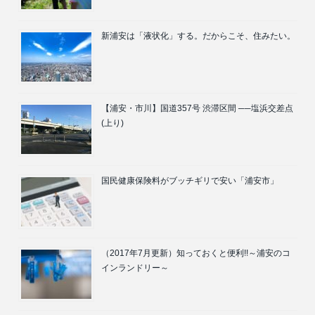
新浦安は「液状化」する。だからこそ、住みたい。
【浦安・市川】国道357号 渋滞区間 ──塩浜交差点
(上り)
国民健康保険料がブッチギリで安い「浦安市」
（2017年7月更新）知っておくと便利!!～浦安のコ
インランドリー～