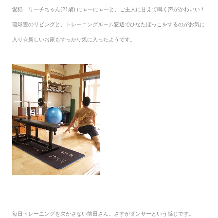
愛猫 リーチちゃん(21歳) にゃーにゃーと、ご主人に甘えて鳴く声がかわいい！
琉球畳のリビングと、トレーニングルーム窓辺でひなたぼっこをするのがお気に
入り☆新しいお家もすっかり気に入ったようです。
毎日トレーニングを欠かさない前田さん。さすがダンサーという感じです。