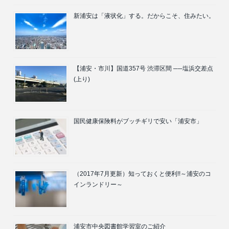
新浦安は「液状化」する。だからこそ、住みたい。
【浦安・市川】国道357号 渋滞区間 ──塩浜交差点
(上り)
国民健康保険料がブッチギリで安い「浦安市」
（2017年7月更新）知っておくと便利!!～浦安のコ
インランドリー～
浦安市中央図書館学習室のご紹介