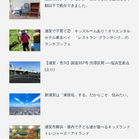
額以下で処分できました。
浦安で子育て② キッズルームあり！オリエンタル
ホテル東京ベイ 「レストラン･グランサンク」の
ランチブッフェ
【浦安・市川】国道357号 渋滞区間 ──塩浜交差点
(上り)
新浦安は「液状化」する。だからこそ、住みたい。
浦安市舞浜・屋内で子ども達が遊べるキッズランド
トレジャーズ！アイランド