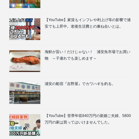
【YouTube】家賃もインフレや利上げ等の影響で浦
安でも上昇中。老後生活費との兼ね合いとは。
海鮮が旨い！だけじゃない！ 浦安魚市場でお買い
物 ～子連れでも楽しめます～
浦安の船宿『吉野屋』でカワハギを釣る。
【YouTube】世帯年収840万円の新婚ご夫婦、5800
万円の家は買ってはいけませんでした。