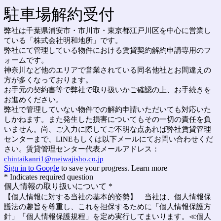
駐車場解約受付
弊社は千葉県浦安市・市川市・東京都江戸川区を中心に営業し
ている「株式会社明和地所」です。
弊社にて管理している物件における賃貸契約解約申請専用のフ
ォームです。
神奈川など他のエリアで営業されている同名他社とお間違えの
方が多くなっております。
お手元の契約書等で弊社で取り扱いかご確認の上、お手続きを
お進めください。
弊社で管理していない物件での解約申請いただいても対応いた
しかねます。また発生した損害についてもその一切の責任を負
いません。尚、ご入力に際してご不明な点あれば弊社賃貸管理
センターまで、LINEもしくは以下メールにてお問い合わせくだ
さい。賃貸管理センター代表メールアドレス：
chintaikanri1@meiwajisho.co.jp
Sign in to Google
to save your progress.
Learn more
* Indicates required question
個人情報の取り扱いについて
*
【個人情報に対する当社の基本的姿勢】 当社は、個人情報保
護法の趣旨を尊重し、これを担保するために「個人情報保護方
針」「個人情報保護規程」を定め実行してまいります。≪個人