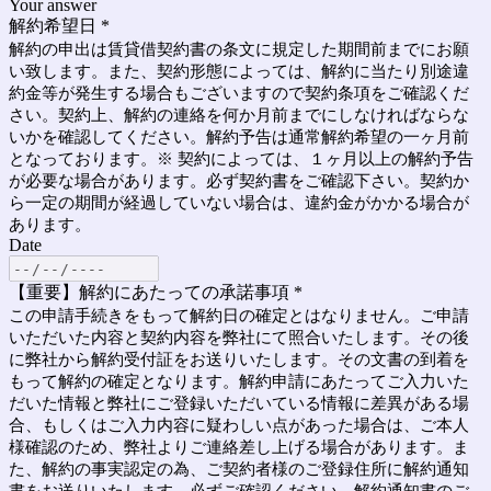
Your answer
解約希望日
*
解約の申出は賃貸借契約書の条文に規定した期間前までにお願
い致します。また、契約形態によっては、解約に当たり別途違
約金等が発生する場合もございますので契約条項をご確認くだ
さい。契約上、解約の連絡を何か月前までにしなければならな
いかを確認してください。解約予告は通常解約希望の一ヶ月前
となっております。※ 契約によっては、１ヶ月以上の解約予告
が必要な場合があります。必ず契約書をご確認下さい。契約か
ら一定の期間が経過していない場合は、違約金がかかる場合が
あります。
Date
【重要】解約にあたっての承諾事項
*
この申請手続きをもって解約日の確定とはなりません。ご申請
いただいた内容と契約内容を弊社にて照合いたします。その後
に弊社から解約受付証をお送りいたします。その文書の到着を
もって解約の確定となります。解約申請にあたってご入力いた
だいた情報と弊社にご登録いただいている情報に差異がある場
合、もしくはご入力内容に疑わしい点があった場合は、ご本人
様確認のため、弊社よりご連絡差し上げる場合があります。ま
た、解約の事実認定の為、ご契約者様のご登録住所に解約通知