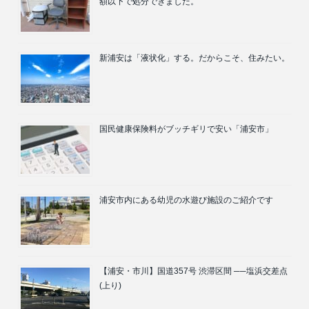
額以下で処分できました。
新浦安は「液状化」する。だからこそ、住みたい。
国民健康保険料がブッチギリで安い「浦安市」
浦安市内にある幼児の水遊び施設のご紹介です
【浦安・市川】国道357号 渋滞区間 ──塩浜交差点
(上り)