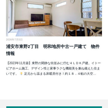
2026年7月5日
浦安市東野2丁目 明和地所中古一戸建て 物件
情報
【2023年11月築】東野の閑静な街並みに佇む４ＬＤＫ戸建。イトー
ピアホーム施工、デザイン性と家事ラクな機能美を兼ね備えた住ま
いです。
足元から温まる床暖房付き！約１８．４帖の大空…