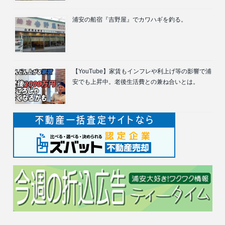
浦安の船宿『吉野屋』でカワハギを釣る。
【YouTube】家賃もインフレや利上げ等の影響で浦
安でも上昇中。老後生活費との兼ね合いとは。