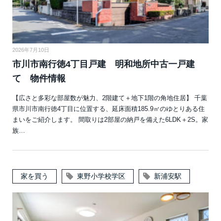
2026年7月10日
市川市南行徳4丁目戸建 明和地所中古一戸建
て 物件情報
【広さと多彩な部屋数が魅力、2階建て＋地下1階の角地住居】 千葉
県市川市南行徳4丁目に位置する、延床面積185.9㎡のゆとりある住
まいをご紹介します。 間取りは2部屋の納戸を備えた6LDK＋2S。家
族…
家を買う
東野小学校学区
新浦安駅