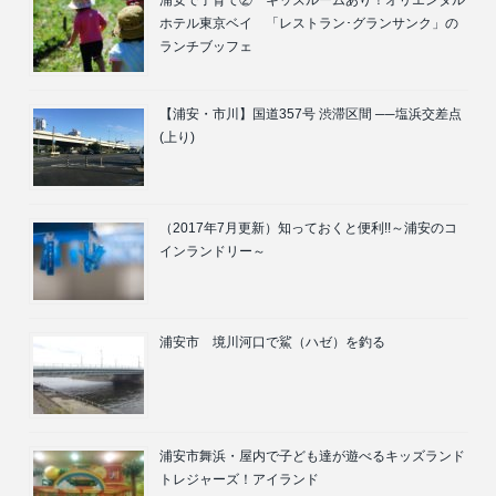
ホテル東京ベイ 「レストラン･グランサンク」の
ランチブッフェ
【浦安・市川】国道357号 渋滞区間 ──塩浜交差点
(上り)
（2017年7月更新）知っておくと便利!!～浦安のコ
インランドリー～
浦安市 境川河口で鯊（ハゼ）を釣る
浦安市舞浜・屋内で子ども達が遊べるキッズランド
トレジャーズ！アイランド